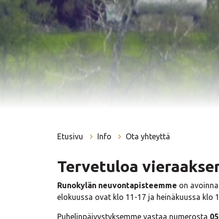
Etusivu
Info
Ota yhteyttä
Tervetuloa vieraaks
Runokylän neuvontapisteemme
on avoinna 
elokuussa ovat klo 11-17 ja heinäkuussa klo 
Puhelinpäivystyksemme vastaa numerosta
05