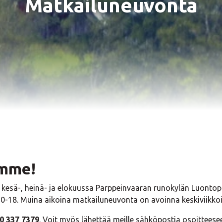
Matkailuneuvonta
emme!
kesä-, heinä- ja elokuussa Parppeinvaaran runokylän Luontopir
10-18. Muina aikoina matkailuneuvonta on avoinna keskiviikkoi
0 337 7379
. Voit myös lähettää meille sähköpostia osoittees