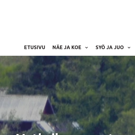
ETUSIVU
NÄE JA KOE
SYÖ JA JUO