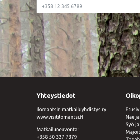
Yhteystiedot
Oiko
Ilomantsin matkailuyhdistys ry
Etusiv
www.visitilomantsi.fi
Näe ja
Syö ja
Matkailuneuvonta:
Majoi
+358 50 337 7379
Tapah