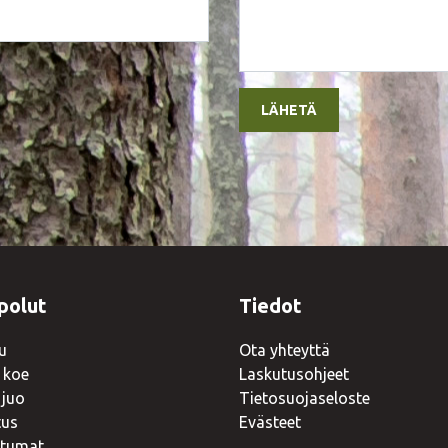
polut
Tiedot
u
Ota yhteyttä
 koe
Laskutusohjeet
 juo
Tietosuojaseloste
tus
Evästeet
tumat