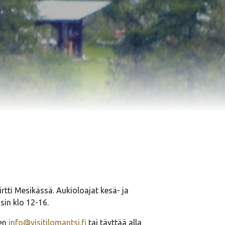
tti Mesikässä. Aukioloajat kesä- ja
sin klo 12-16.
een
info@visitilomantsi.fi
tai täyttää alla