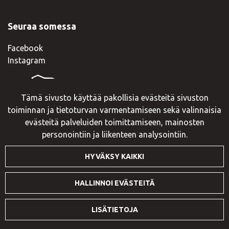
Seuraa somessa
Facebook
Instagram
Tämä sivusto käyttää pakollisia evästeitä sivuston
toiminnan ja tietoturvan varmentamiseen sekä valinnaisia
evästeitä palveluiden toimittamiseen, mainosten
personointiin ja liikenteen analysointiin.
HYVÄKSY KAIKKI
© VisitIlomantsi 2023. Sivusto:
atFlow
.
HALLINNOI EVÄSTEITÄ
LISÄTIETOJA