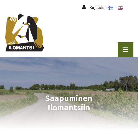
Siirry pääsisältöön
Kirjaudu
Saapuminen
Ilomantsiin