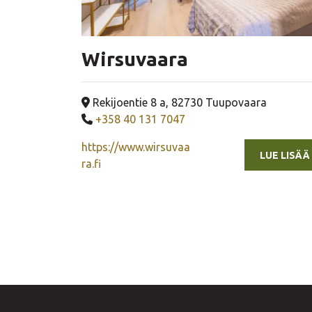
Wirsuvaara
Yrityksen osoite
Rekijoentie 8 a, 82730 Tuupovaara
Yrityksen puhelinnumero
+358 40 131 7047
https://www.wirsuvaa
LUE LISÄÄ
ra.fi