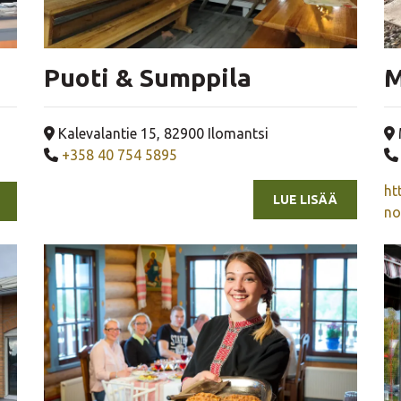
Puoti & Sumppila
M
Yrityksen osoite
Kalevalantie 15, 82900 Ilomantsi
Yrityksen puhelinnumero
+358 40 754 5895
ht
LUE LISÄÄ
no