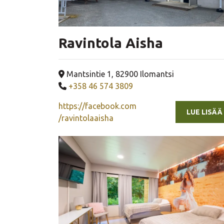
Ravintola Aisha
Yrityksen osoite
Mantsintie 1, 82900 Ilomantsi
Yrityksen puhelinnumero
+358 46 574 3809
https://facebook.com
LUE LISÄÄ
/ravintolaaisha