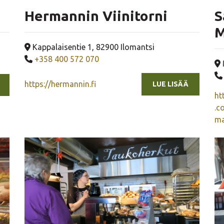
Hermannin Viinitorni
S
M
Yrityksen osoite
Kappalaisentie 1, 82900 Ilomantsi
Yrityksen puhelinnumero
+358 400 572 070
https://hermannin.fi
LUE LISÄÄ
ht
.c
ma