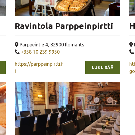
Ravintola Parppeinpirtti
H
Yrityksen osoite
Parppeintie 4, 82900 Ilomantsi
Yrityksen puhelinnumero
+358 10 239 9950
https://parppeinpirtti.f
ht
LUE LISÄÄ
i
go