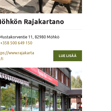
öhkön Rajakartano
Yrityksen osoite
Mustakorventie 11, 82980 Möhkö
Yrityksen puhelinnumero
+358 500 649 150
tps://www.rajakarta
LUE LISÄÄ
.fi