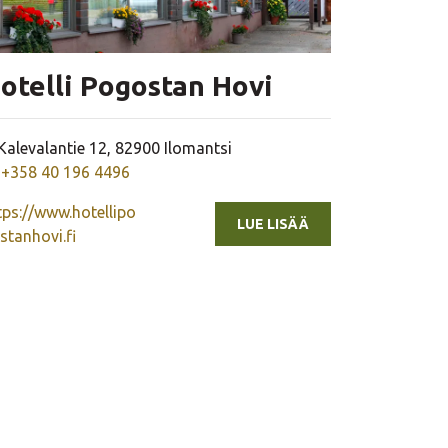
otelli Pogostan Hovi
Yrityksen osoite
Kalevalantie 12, 82900 Ilomantsi
Yrityksen puhelinnumero
+358 40 196 4496
tps://www.hotellipo
LUE LISÄÄ
stanhovi.fi