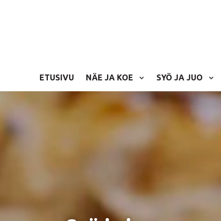
ETUSIVU
NÄE JA KOE
SYÖ JA JUO