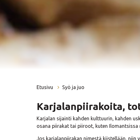
Etusivu
Syö ja juo
Karjalanpiirakoita, to
Karjalan sijainti kahden kulttuurin, kahden 
osana piirakat tai piiroot, kuten Ilomantsissa 
Jos karjalanpiirakan nimestä kiistellään, niin