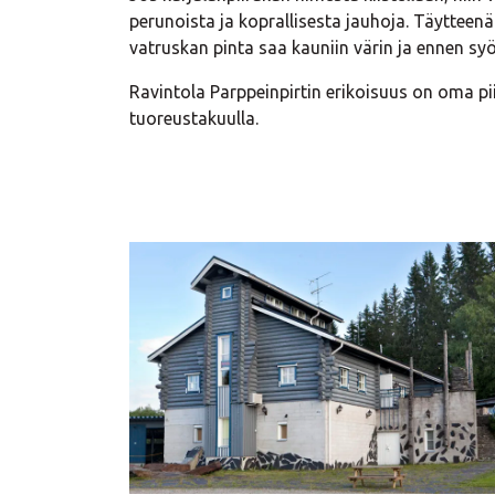
perunoista ja koprallisesta jauhoja. Täytteen
vatruskan pinta saa kauniin värin ja ennen sy
Ravintola Parppeinpirtin erikoisuus on oma pii
tuoreustakuulla.