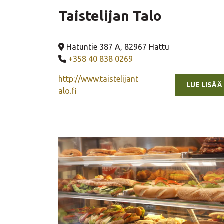
Taistelijan Talo
Yrityksen osoite
Hatuntie 387 A, 82967 Hattu
Yrityksen puhelinnumero
+358 40 838 0269
http://www.taistelijant
LUE LISÄÄ
alo.fi