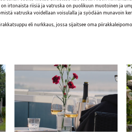
ä on irtonaista riisiä ja vatruska on puolikuun muotoinen ja u
ömistä vatruska voidellaan voisulalla ja syödään munavoin ker
rakkatsuppu eli nurkkaus, jossa sijaitsee oma piirakkaleipomo. 