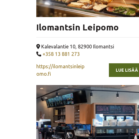
Ilomantsin Leipomo
Yrityksen osoite
Kalevalantie 10, 82900 Ilomantsi
Yrityksen puhelinnumero
+358 13 881 273
https://ilomantsinleip
LUE LISÄÄ
omo.fi