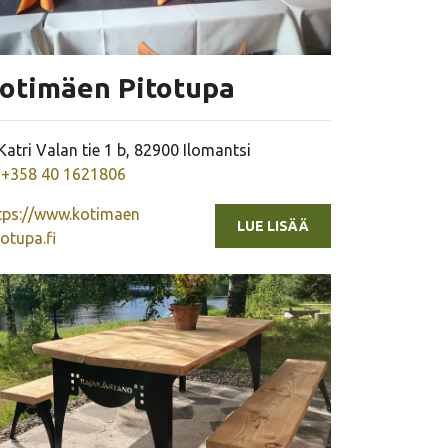
otimäen Pitotupa
Yrityksen osoite
Katri Valan tie 1 b, 82900 Ilomantsi
Yrityksen puhelinnumero
+358 40 1621806
tps://www.kotimaen
LUE LISÄÄ
totupa.fi