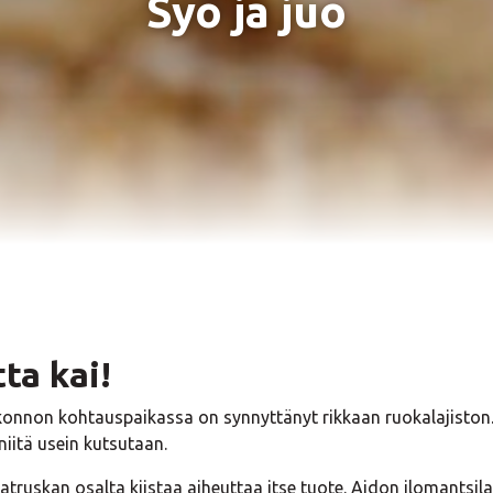
Syö ja juo
tta kai!
uskonnon kohtauspaikassa on synnyttänyt rikkaan ruokalajiston
niitä usein kutsutaan.
 vatruskan osalta kiistaa aiheuttaa itse tuote. Aidon ilomantsil