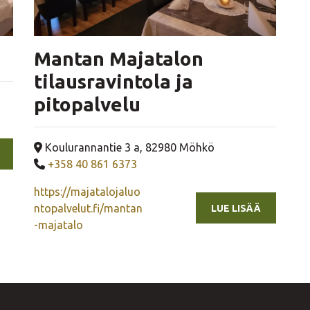
Mantan Majatalon
tilausravintola ja
pitopalvelu
Yrityksen osoite
Koulurannantie 3 a, 82980 Möhkö
Yrityksen puhelinnumero
+358 40 861 6373
https://majatalojaluo
ntopalvelut.fi/mantan
LUE LISÄÄ
-majatalo