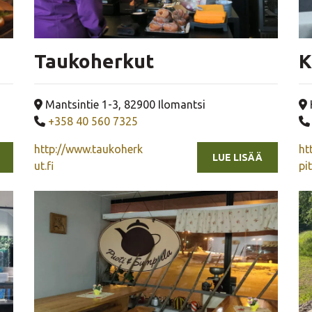
Taukoherkut
K
Yrityksen osoite
Mantsintie 1-3, 82900 Ilomantsi
Yrityksen puhelinnumero
+358 40 560 7325
http://www.taukoherk
ht
LUE LISÄÄ
ut.fi
pi