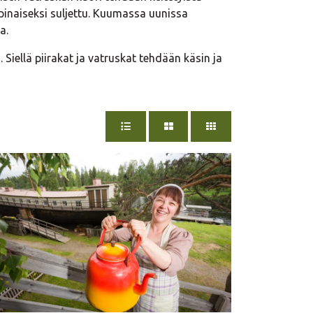
mpinaiseksi suljettu. Kuumassa uunissa
a.
Siellä piirakat ja vatruskat tehdään käsin ja
NÄYTÄ TUOTTEET RIVEISSÄ
NÄYTÄ TUOTTEET RUUDUKO
NÄYTÄ TUOTTEET P