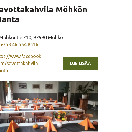
avottakahvila Möhkön
anta
Yrityksen osoite
Möhköntie 210, 82980 Möhkö
Yrityksen puhelinnumero
+358 46 564 8516
tps://www.facebook
om/savottakahvila
LUE LISÄÄ
nta