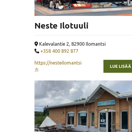
Neste Ilotuuli
Yrityksen osoite
Kalevalantie 2, 82900 Ilomantsi
Yrityksen puhelinnumero
+358 400 892 877
https://nesteilomantsi
LUE LISÄÄ
.fi