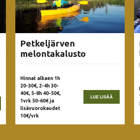
Petkeljärven
melontakalusto
Hinnat alkaen 1h
20-30€, 2-4h 30-
40€, 5-8h 40-50€,
LUE LISÄÄ
1vrk 50-60€ ja
lisävuorokaudet
10€/vrk