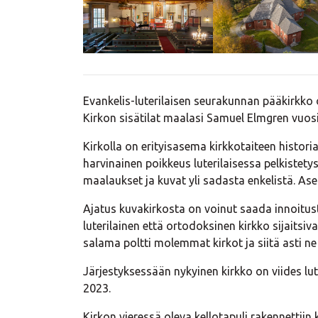
Evankelis-luterilaisen seurakunnan pääkirkko 
Kirkon sisätilat maalasi Samuel Elmgren vuos
Kirkolla on erityisasema kirkkotaiteen histori
harvinainen poikkeus luterilaisessa pelkistety
maalaukset ja kuvat yli sadasta enkelistä. A
Ajatus kuvakirkosta on voinut saada innoitus
luterilainen että ortodoksinen kirkko sijaitsiv
salama poltti molemmat kirkot ja siitä asti ne 
Järjestyksessään nykyinen kirkko on viides lut
2023.
Kirkon vieressä oleva kellotapuli rakennettiin