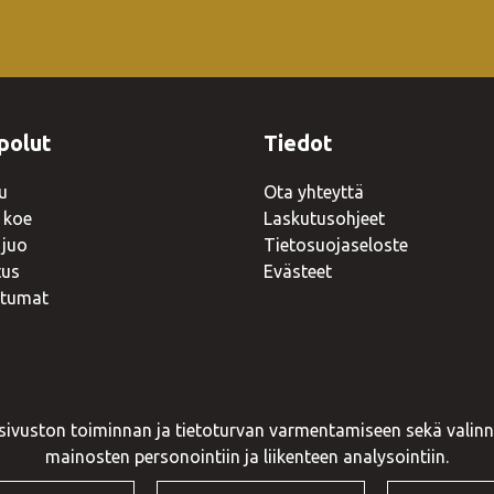
polut
Tiedot
u
Ota yhteyttä
 koe
Laskutusohjeet
 juo
Tietosuojaseloste
tus
Evästeet
tumat
 sivuston toiminnan ja tietoturvan varmentamiseen sekä valinna
mainosten personointiin ja liikenteen analysointiin.