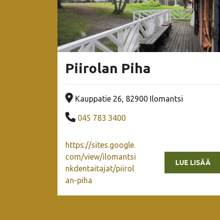
Piirolan Piha
Yrityksen osoite
Kauppatie 26, 82900 Ilomantsi
Yrityksen puhelinnumero
045 783 3400
https://sites.google.
com/view/ilomantsi
LUE LISÄÄ
nkdentaitajat/piirol
an-piha