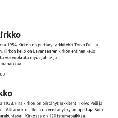
kirkko
a 1954. Kirkon on piirtänyt arkkitehti Toivo Pelli ja
n. Kirkon kello on Lavansaaren kirkon entinen kello.
ota voi vuokrata myös juhla- ja
tumapaikkaa.
200
kko
958. Hirsikirkon on piirtänyt arkkitehti Toivo Pelli ja
t. Alttarin krusifiksin on veistänyt kylän opettaja Sulo
eurakuntasali. Kirkossa on 120 istumapaikkaa.