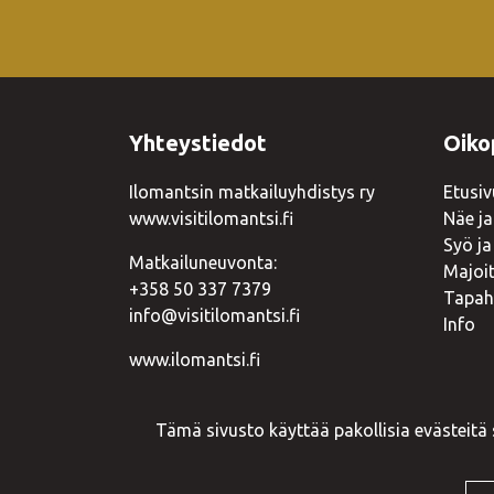
Yhteystiedot
Oiko
Ilomantsin matkailuyhdistys ry
Etusiv
www.visitilomantsi.fi
Näe ja
Syö ja
Matkailuneuvonta:
Majoi
+358 50 337 7379
Tapah
info@visitilomantsi.fi
Info
www.ilomantsi.fi
Tämä sivusto käyttää pakollisia evästeitä
© VisitIlomantsi 2023. Sivusto:
atFlow
.