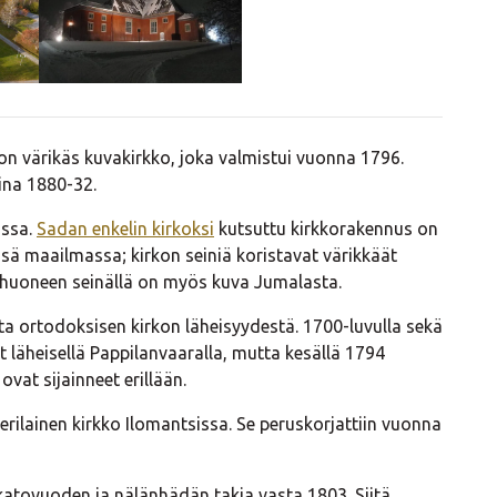
on värikäs kuvakirkko, joka valmistui vuonna 1796.
ina 1880-32.
assa.
Sadan enkelin kirkoksi
kutsuttu kirkkorakennus on
ssä maailmassa; kirkon seiniä koristavat värikkäät
sehuoneen seinällä on myös kuva Jumalasta.
ta ortodoksisen kirkon läheisyydestä. 1700-luvulla sekä
at läheisellä Pappilanvaaralla, mutta kesällä 1794
ovat sijainneet erillään.
erilainen kirkko Ilomantsissa. Se peruskorjattiin vuonna
 katovuoden ja nälänhädän takia vasta 1803. Siitä