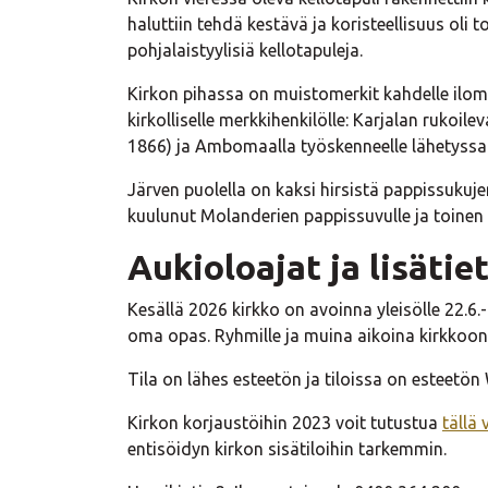
haluttiin tehdä kestävä ja koristeellisuus oli
pohjalaistyylisiä kellotapuleja.
Kirkon pihassa on muistomerkit kahdelle iloma
kirkolliselle merkkihenkilölle: Karjalan rukoile
1866) ja Ambomaalla työskenneelle lähetyssaar
Järven puolella on kaksi hirsistä pappissuku
kuulunut Molanderien pappissuvulle ja toinen 
Aukioloajat ja lisätie
Kesällä 2026 kirkko on avoinna yleisölle 22.6.-
oma opas. Ryhmille ja muina aikoina kirkkoon 
Tila on lähes esteetön ja tiloissa on esteetön
Kirkon korjaustöihin 2023 voit tutustua
tällä 
entisöidyn kirkon sisätiloihin tarkemmin.