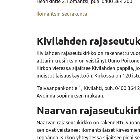
Henrikintie 2, Ilomantsi, puh. 0400 364 200
Ilomantsin seurakunta
Kivilahden rajaseutu
Kivilahden rajaseutukirkko on rakennettu vuonn
alttarin krusifiksin on veistänyt Uuno Poikone
Kirkon vieressä sijaitsee Kivilahden pappila, j
muistotilaisuuskäyttöön. Kirkossa on 120 is
Taivaanpankontie 1, Kivilahti, puh. 0400 364 
Avoinna sopimuksen mukaan.
Naarvan rajaseutukir
Naarvan rajaseutukirkko on rakennettu vuonna 1
sen ovat veistäneet ilomantsilaiset kirvesmiehe
Leppänen. Kirkon yhteydessä sijaitsee pieni s