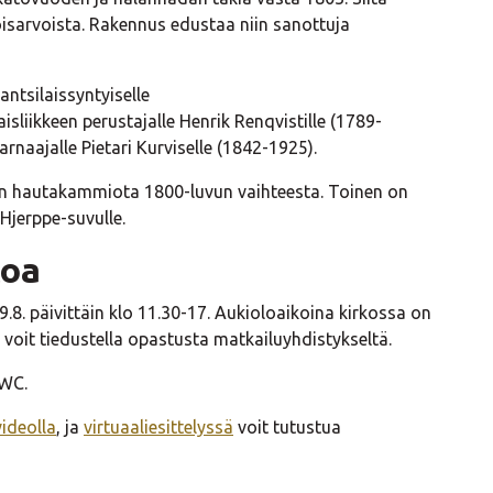
 toisarvoista. Rakennus edustaa niin sanottuja
ntsilaissyntyiselle
vaisliikkeen perustajalle Henrik Renqvistille (1789-
naajalle Pietari Kurviselle (1842-1925).
jen hautakammiota 1800-luvun vaihteesta. Toinen on
Hjerppe-suvulle.
toa
9.8. päivittäin klo 11.30-17. Aukioloaikoina kirkossa on
voit tiedustella opastusta matkailuyhdistykseltä.
 WC.
videolla
, ja
virtuaaliesittelyssä
voit tutustua