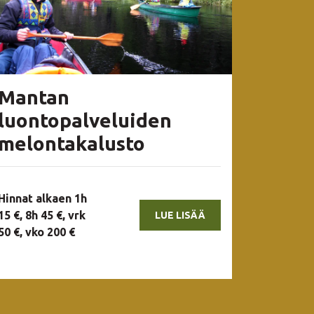
Mantan
luontopalveluiden
melontakalusto
Hinnat alkaen 1h
15 €, 8h 45 €, vrk
LUE LISÄÄ
50 €, vko 200 €