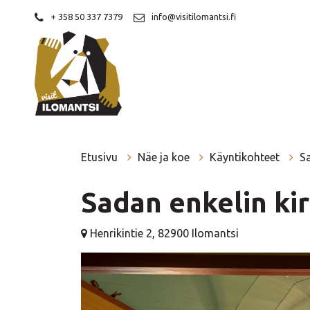
Siirry pääsisältöön
+ 358 50 337 7379
info@visitilomantsi.fi
Etusivu
Näe ja koe
Käyntikohteet
Sa
Sadan enkelin ki
Henrikintie 2, 82900 Ilomantsi